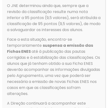
O JNE determinou ainda que, sempre que a
Despacho Normativo n.º 3/2026 Aprova o Regulamento
revisão da classificação resulte numa nota
das Provas de Avaliação Externa e das Provas de
Equivalência à Frequência dos Ensinos Básico e
inferior a 95 pontos (9,5 valores), será atribuída a
Secundário para os
[…]
classificação de 95 pontos (9,5 valores), de modo
a salvaguardar os interesses dos alunos.
Ler mais
Face a esta situação, encontra-se
temporariamente
suspensa a emissão das
Fichas ENES
até à publicação das pautas
Prev page
corrigidas e à estabilização das classificações. Os
alunos que já tenham obtido a sua Ficha ENES
1
2
3
4
5
6
7
8
deverão acompanhar as informações divulgadas
pelo Agrupamento, uma vez que poderá ser
9
10
11
12
13
14
15
16
necessária a emissão de novas Fichas ENES nos
17
18
19
20
21
22
23
24
casos em que as classificações sofram
25
26
27
28
29
30
31
32
alterações.
33
34
35
36
37
38
39
40
A Direção continuará a acompanhar este