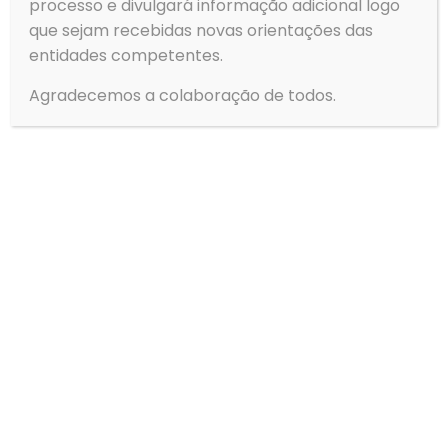
processo e divulgará informação adicional logo
41
42
43
44
45
46
47
48
que sejam recebidas novas orientações das
49
50
51
52
53
54
55
56
entidades competentes.
Next page
Agradecemos a colaboração de todos.