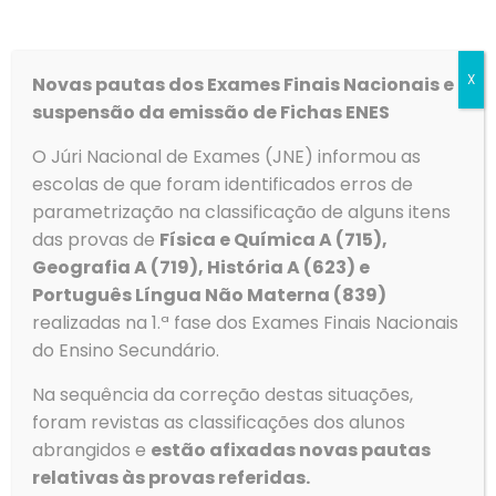
Informa-se a alteração ao Decreto-Lei n.º 296-A/98, de 25
de setembro, que regula o Regime Geral de Acesso e
Ingresso no Ensino Superior, já publicada em
[…]
X
Novas pautas dos Exames Finais Nacionais e
suspensão da emissão de Fichas ENES
Ler mais
O Júri Nacional de Exames (JNE) informou as
escolas de que foram identificados erros de
parametrização na classificação de alguns itens
das provas de
Física e Química A (715),
Geografia A (719), História A (623) e
Português Língua Não Materna (839)
realizadas na 1.ª fase dos Exames Finais Nacionais
do Ensino Secundário.
Na sequência da correção destas situações,
foram revistas as classificações dos alunos
Regulamento das Provas
abrangidos e
estão afixadas novas pautas
de Avaliação
relativas às provas referidas.