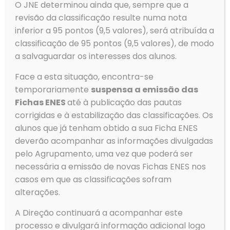
O JNE determinou ainda que, sempre que a
revisão da classificação resulte numa nota
Contratação de escola Lista de Candidatos (18 horas) –
inferior a 95 pontos (9,5 valores), será atribuída a
Link
classificação de 95 pontos (9,5 valores), de modo
Ler mais
a salvaguardar os interesses dos alunos.
Face a esta situação, encontra-se
temporariamente
suspensa a emissão das
Prev page
Fichas ENES
até à publicação das pautas
corrigidas e à estabilização das classificações. Os
alunos que já tenham obtido a sua Ficha ENES
1
2
3
4
5
6
7
8
deverão acompanhar as informações divulgadas
9
10
11
12
13
14
15
16
pelo Agrupamento, uma vez que poderá ser
17
18
19
20
21
22
23
24
necessária a emissão de novas Fichas ENES nos
casos em que as classificações sofram
25
26
27
28
29
30
31
32
alterações.
33
34
35
36
37
38
39
40
A Direção continuará a acompanhar este
41
42
43
44
45
46
47
48
processo e divulgará informação adicional logo