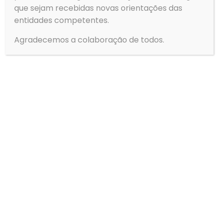
49
50
51
52
53
54
55
56
que sejam recebidas novas orientações das
entidades competentes.
Next page
Agradecemos a colaboração de todos.
Contactos