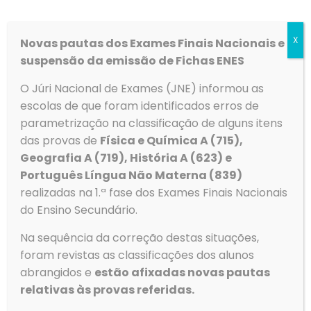
Técnico Especializado,
CPCJ (35h)
X
Novas pautas dos Exames Finais Nacionais e
Aviso referente ao Procedimento Concursal para a
suspensão da emissão de Fichas ENES
carreira de Técnico Especializado, CPCJ (35h). Link
O Júri Nacional de Exames (JNE) informou as
Ler mais
escolas de que foram identificados erros de
parametrização na classificação de alguns itens
das provas de
Física e Química A (715),
Geografia A (719), História A (623) e
Português Língua Não Materna (839)
realizadas na 1.ª fase dos Exames Finais Nacionais
do Ensino Secundário.
Na sequência da correção destas situações,
foram revistas as classificações dos alunos
abrangidos e
estão afixadas novas pautas
Lista de candidatos –
relativas às provas referidas.
Grupo 600