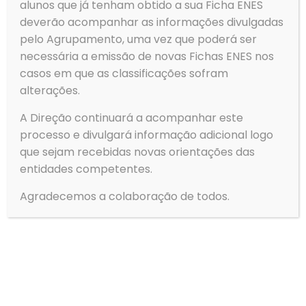
alunos que já tenham obtido a sua Ficha ENES
Agrupamento de Escolas de Ovar
Rua Dom Dinis
deverão acompanhar as informações divulgadas
3880-307 Ovar
pelo Agrupamento, uma vez que poderá ser
necessária a emissão de novas Fichas ENES nos
casos em que as classificações sofram
alterações.
Telefone
A Direção continuará a acompanhar este
Tlf: 256 581 000
processo e divulgará informação adicional logo
Fax: 256 586 411
que sejam recebidas novas orientações das
Email
entidades competentes.
geral@aeovar.pt
Agradecemos a colaboração de todos.
Menu
→
Agrupamento
→
Alunos
→
Serviços