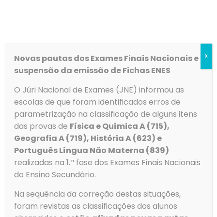
Lista de candidatos
admitidos – Técnico
Especializado
X
Novas pautas dos Exames Finais Nacionais e
Curso Profissional de Informática Lista de Candidatos
suspensão da emissão de Fichas ENES
admitidos – Link
O Júri Nacional de Exames (JNE) informou as
Ler mais
escolas de que foram identificados erros de
parametrização na classificação de alguns itens
das provas de
Física e Química A (715),
Geografia A (719), História A (623) e
Português Língua Não Materna (839)
realizadas na 1.ª fase dos Exames Finais Nacionais
do Ensino Secundário.
Na sequência da correção destas situações,
foram revistas as classificações dos alunos