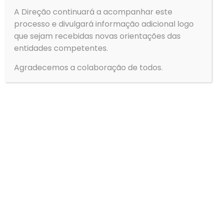
A Direção continuará a acompanhar este
25
26
27
28
29
30
31
32
processo e divulgará informação adicional logo
33
34
35
36
37
38
39
40
que sejam recebidas novas orientações das
41
42
43
44
45
46
47
48
entidades competentes.
49
50
51
52
53
54
55
56
Agradecemos a colaboração de todos.
Next page