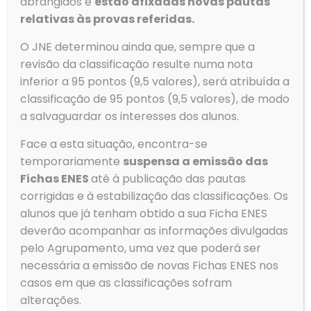
abrangidos e
estão afixadas novas pautas
relativas às provas referidas.
Aviso de abertura de
O JNE determinou ainda que, sempre que a
concurso
revisão da classificação resulte numa nota
inferior a 95 pontos (9,5 valores), será atribuída a
Contratação de Técnico Especializado para Formação –
classificação de 95 pontos (9,5 valores), de modo
Curso Profissional Técnico de Informática Procedimento
a salvaguardar os interesses dos alunos.
concursal comum de recrutamento – LINK
Face a esta situação, encontra-se
Ler mais
temporariamente
suspensa a emissão das
Fichas ENES
até à publicação das pautas
corrigidas e à estabilização das classificações. Os
Prev page
alunos que já tenham obtido a sua Ficha ENES
deverão acompanhar as informações divulgadas
pelo Agrupamento, uma vez que poderá ser
1
2
3
4
5
6
7
8
necessária a emissão de novas Fichas ENES nos
9
10
11
12
13
14
15
16
casos em que as classificações sofram
alterações.
17
18
19
20
21
22
23
24