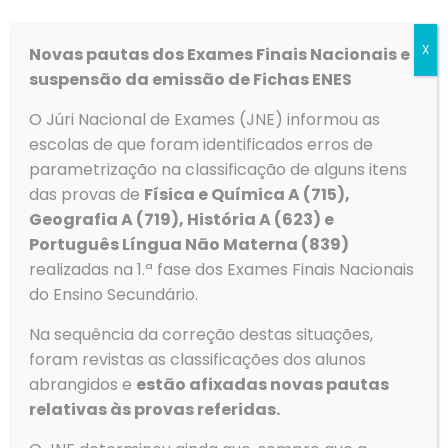
de Educação Estando agendada greve dos
Trabalhadores da Função Pública, para o dia 25 de
X
Novas pautas dos Exames Finais Nacionais e
outubro, solicita-se a vossa
[…]
suspensão da emissão de Fichas ENES
Ler mais
O Júri Nacional de Exames (JNE) informou as
escolas de que foram identificados erros de
parametrização na classificação de alguns itens
das provas de
Física e Química A (715),
Geografia A (719), História A (623) e
Português Língua Não Materna (839)
realizadas na 1.ª fase dos Exames Finais Nacionais
do Ensino Secundário.
Na sequência da correção destas situações,
foram revistas as classificações dos alunos
abrangidos e
estão afixadas novas pautas
Aviso de greve
relativas às provas referidas.
Informamos os Exmos. Encarregados de Educação que