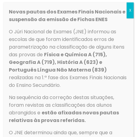
X
Novas pautas dos Exames Finais Nacionais e
suspensão da emissão de Fichas ENES
O Júri Nacional de Exames (JNE) informou as
escolas de que foram identificados erros de
O Agrupamento de Escolas de Ovar tem desenvolvido ao
parametrização na classificação de alguns itens
longo de vários anos uma ação consistente em prol do
ambiente e da sustentabilidade.
das provas de
Física e Química A (715),
Geografia A (719), História A (623) e
Nesse sentido as escolas
EB António Dias Simões,
Português Língua Não Materna (839)
Secundária Dr. José Macedo Fragateiro, EB dos
Combatentes, Furadouro, Habitovar e
realizadas na 1.ª fase dos Exames Finais Nacionais
Carregal
foram novamente reconhecidas como eco
do Ensino Secundário.
escolas.
Na sequência da correção destas situações,
Para mais informações sobre este programa, clique
em:
https://ecoescolas.abae.pt
foram revistas as classificações dos alunos
abrangidos e
estão afixadas novas pautas
Pedido Ficha ENES
relativas às provas referidas.
O JNE determinou ainda que, sempre que a
Pedido Ficha ENES