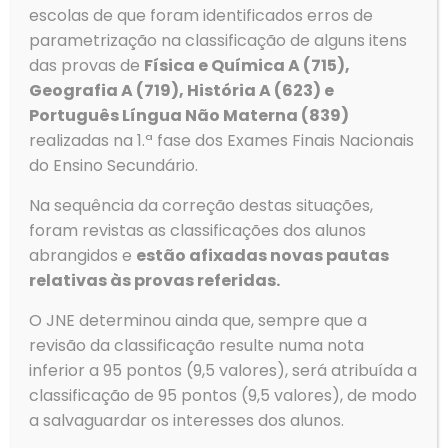
escolas de que foram identificados erros de
parametrização na classificação de alguns itens
das provas de
Física e Química A (715),
Geografia A (719), História A (623) e
Português Língua Não Materna (839)
realizadas na 1.ª fase dos Exames Finais Nacionais
Contactos
do Ensino Secundário.
Morada
Na sequência da correção destas situações,
Agrupamento de Escolas de Ovar
foram revistas as classificações dos alunos
Rua Dom Dinis
abrangidos e
estão afixadas novas pautas
3880-307 Ovar
relativas às provas referidas.
O JNE determinou ainda que, sempre que a
revisão da classificação resulte numa nota
inferior a 95 pontos (9,5 valores), será atribuída a
Telefone
classificação de 95 pontos (9,5 valores), de modo
Tlf: 256 581 000
Fax: 256 586 411
a salvaguardar os interesses dos alunos.