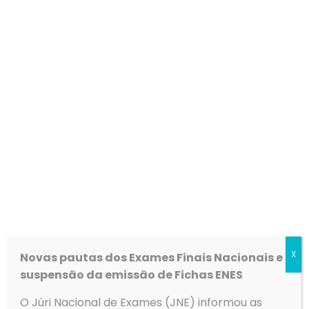
Lista de admitidos/excluídos referente ao Procedimento
Concursal para a carreira de
Técnico Especializado,
Psicologia
(18h).
Link
X
Novas pautas dos Exames Finais Nacionais e
suspensão da emissão de Fichas ENES
O Júri Nacional de Exames (JNE) informou as