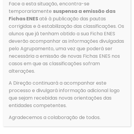
Email
Face a esta situação, encontra-se
geral@aeovar.pt
temporariamente
suspensa a emissão das
Fichas ENES
até à publicação das pautas
corrigidas e à estabilização das classificações. Os
Menu
alunos que já tenham obtido a sua Ficha ENES
→
Agrupamento
deverão acompanhar as informações divulgadas
pelo Agrupamento, uma vez que poderá ser
→
Alunos
necessária a emissão de novas Fichas ENES nos
→
Serviços
casos em que as classificações sofram
→
Clubes e Projetos
alterações.
→
Contactos
A Direção continuará a acompanhar este
→
Política de Privacidade
processo e divulgará informação adicional logo
Gerir o Consentimento de
→
Livro de Reclamações
Cookies
que sejam recebidas novas orientações das
entidades competentes.
Para fornecer as melhores experiências, usamos tecnologias
como cookies para armazenar e/ou aceder a informações do
Tempo
Agradecemos a colaboração de todos.
dispositivo. Consentir com essas tecnologias nos permitirá
processar dados, como comportamento de navegação ou IDs
exclusivos neste site. Não consentir ou retirar o consentimento