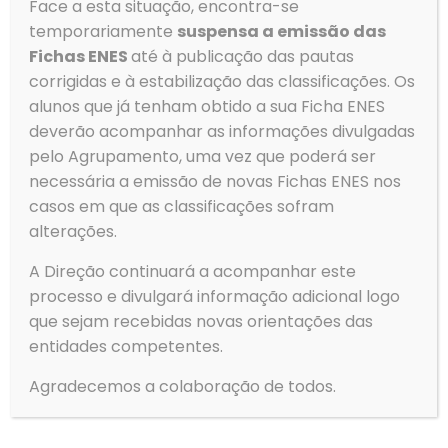
Face a esta situação, encontra-se
temporariamente
suspensa a emissão das
Fichas ENES
até à publicação das pautas
corrigidas e à estabilização das classificações. Os
alunos que já tenham obtido a sua Ficha ENES
deverão acompanhar as informações divulgadas
Contactos
pelo Agrupamento, uma vez que poderá ser
necessária a emissão de novas Fichas ENES nos
Morada
casos em que as classificações sofram
Agrupamento de Escolas de Ovar
Rua Dom Dinis
alterações.
3880-307 Ovar
A Direção continuará a acompanhar este
processo e divulgará informação adicional logo
que sejam recebidas novas orientações das
entidades competentes.
Telefone
Agradecemos a colaboração de todos.
Tlf: 256 581 000
Fax: 256 586 411
Email