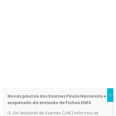
Contratação de escola
Lista de Candidatos (21 horas) –
Link
Lista de Candidatos (20 horas) –
Link
X
Novas pautas dos Exames Finais Nacionais e
suspensão da emissão de Fichas ENES
O Júri Nacional de Exames (JNE) informou as