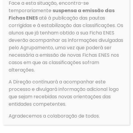
Face a esta situação, encontra-se
geral@aeovar.pt
temporariamente
suspensa a emissão das
Fichas ENES
até à publicação das pautas
corrigidas e à estabilização das classificações. Os
Menu
alunos que já tenham obtido a sua Ficha ENES
→
Agrupamento
deverão acompanhar as informações divulgadas
pelo Agrupamento, uma vez que poderá ser
→
Alunos
necessária a emissão de novas Fichas ENES nos
→
Serviços
casos em que as classificações sofram
→
Clubes e Projetos
alterações.
→
Contactos
A Direção continuará a acompanhar este
→
Política de Privacidade
processo e divulgará informação adicional logo
Gerir o Consentimento de
→
Livro de Reclamações
Cookies
que sejam recebidas novas orientações das
entidades competentes.
Para fornecer as melhores experiências, usamos tecnologias
como cookies para armazenar e/ou aceder a informações do
Tempo
Agradecemos a colaboração de todos.
dispositivo. Consentir com essas tecnologias nos permitirá
processar dados, como comportamento de navegação ou IDs
exclusivos neste site. Não consentir ou retirar o consentimento