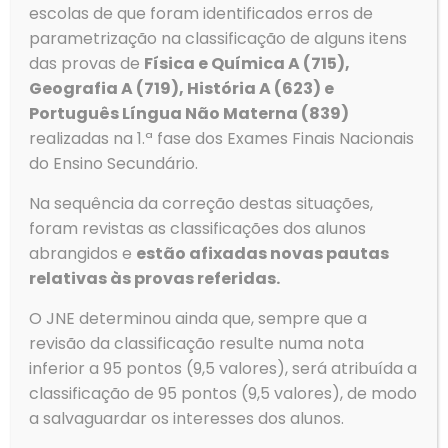
escolas de que foram identificados erros de
parametrização na classificação de alguns itens
das provas de
Física e Química A (715),
Geografia A (719), História A (623) e
Português Língua Não Materna (839)
realizadas na 1.ª fase dos Exames Finais Nacionais
Contactos
do Ensino Secundário.
Morada
Na sequência da correção destas situações,
Agrupamento de Escolas de Ovar
foram revistas as classificações dos alunos
Rua Dom Dinis
3880-307 Ovar
abrangidos e
estão afixadas novas pautas
relativas às provas referidas.
O JNE determinou ainda que, sempre que a
revisão da classificação resulte numa nota
inferior a 95 pontos (9,5 valores), será atribuída a
Telefone
classificação de 95 pontos (9,5 valores), de modo
Tlf: 256 581 000
Fax: 256 586 411
a salvaguardar os interesses dos alunos.
Email