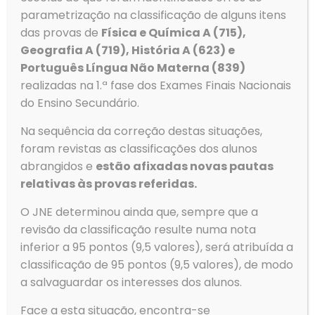
parametrização na classificação de alguns itens
das provas de
Física e Química A (715),
Geografia A (719), História A (623) e
Português Língua Não Materna (839)
realizadas na 1.ª fase dos Exames Finais Nacionais
Contactos
do Ensino Secundário.
Morada
Agrupamento de Escolas de Ovar
Na sequência da correção destas situações,
Rua Dom Dinis
foram revistas as classificações dos alunos
3880-307 Ovar
abrangidos e
estão afixadas novas pautas
relativas às provas referidas.
O JNE determinou ainda que, sempre que a
revisão da classificação resulte numa nota
Telefone
inferior a 95 pontos (9,5 valores), será atribuída a
Tlf: 256 581 000
classificação de 95 pontos (9,5 valores), de modo
Fax: 256 586 411
a salvaguardar os interesses dos alunos.
Email
geral@aeovar.pt
Face a esta situação, encontra-se