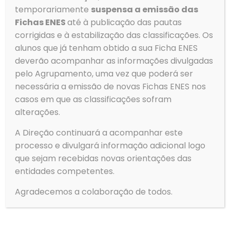
temporariamente
suspensa a emissão das
Fichas ENES
até à publicação das pautas
Menu
corrigidas e à estabilização das classificações. Os
alunos que já tenham obtido a sua Ficha ENES
→
Agrupamento
deverão acompanhar as informações divulgadas
→
Alunos
pelo Agrupamento, uma vez que poderá ser
→
Serviços
necessária a emissão de novas Fichas ENES nos
→
Clubes e Projetos
casos em que as classificações sofram
→
Contactos
alterações.
→
Política de Privacidade
A Direção continuará a acompanhar este
Gerir o Consentimento de
→
Livro de Reclamações
processo e divulgará informação adicional logo
Cookies
que sejam recebidas novas orientações das
Para fornecer as melhores experiências, usamos tecnologias
entidades competentes.
como cookies para armazenar e/ou aceder a informações do
Tempo
dispositivo. Consentir com essas tecnologias nos permitirá
Agradecemos a colaboração de todos.
processar dados, como comportamento de navegação ou IDs
exclusivos neste site. Não consentir ou retirar o consentimento
Ovar
pode afetar negativamante certos recursos e funções.