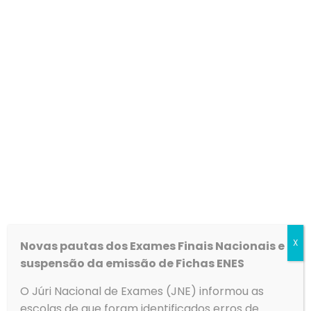
Contratação de escola
Lista de Candidatos –
Link
X
Novas pautas dos Exames Finais Nacionais e
suspensão da emissão de Fichas ENES
O Júri Nacional de Exames (JNE) informou as
escolas de que foram identificados erros de