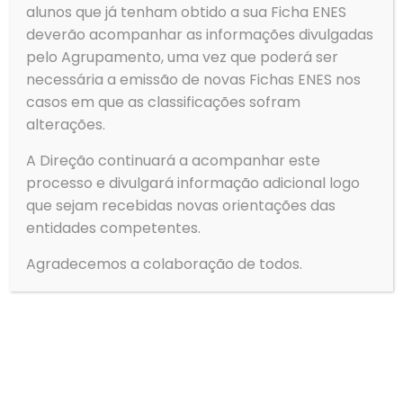
alunos que já tenham obtido a sua Ficha ENES
Agrupamento de Escolas de Ovar
deverão acompanhar as informações divulgadas
Rua Dom Dinis
3880-307 Ovar
pelo Agrupamento, uma vez que poderá ser
necessária a emissão de novas Fichas ENES nos
casos em que as classificações sofram
alterações.
A Direção continuará a acompanhar este
Telefone
Tlf: 256 581 000
processo e divulgará informação adicional logo
Fax: 256 586 411
que sejam recebidas novas orientações das
entidades competentes.
Email
geral@aeovar.pt
Agradecemos a colaboração de todos.
Menu
→
Agrupamento
→
Alunos
→
Serviços