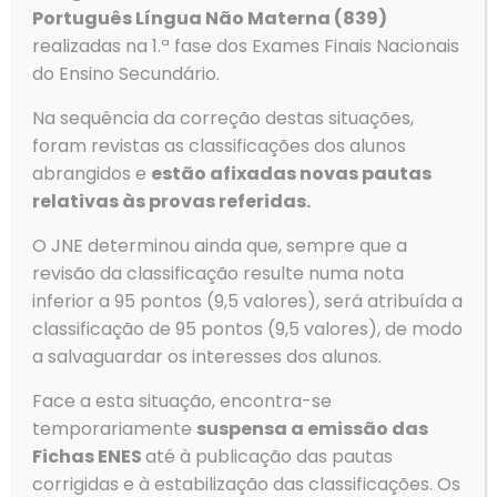
apagar todos os ficheiros pessoais do disco.
Português Língua Não Materna (839)
TUTORIAL (
LINK
)
realizadas na 1.ª fase dos Exames Finais Nacionais
do Ensino Secundário.
Na sequência da correção destas situações,
foram revistas as classificações dos alunos
abrangidos e
estão afixadas novas pautas
relativas às provas referidas.
O JNE determinou ainda que, sempre que a
revisão da classificação resulte numa nota
inferior a 95 pontos (9,5 valores), será atribuída a
classificação de 95 pontos (9,5 valores), de modo
a salvaguardar os interesses dos alunos.
Face a esta situação, encontra-se
temporariamente
suspensa a emissão das
Fichas ENES
até à publicação das pautas
Contactos
corrigidas e à estabilização das classificações. Os
Morada