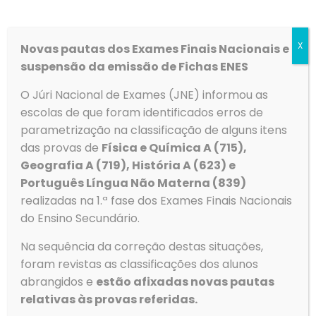
X
Novas pautas dos Exames Finais Nacionais e
suspensão da emissão de Fichas ENES
O Júri Nacional de Exames (JNE) informou as
Dossiê de Preparação –
escolas de que foram identificados erros de
Exames Nacionais 2026
parametrização na classificação de alguns itens
das provas de
Física e Química A (715),
Já está disponível para download gratuito o Dossiê de
Geografia A (719), História A (623) e
Preparação para os Exames Nacionais 2026. Este dossiê
Português Língua Não Materna (839)
inclui dezenas de links de acesso a Cadernos e Roteiros
Temáticos, organizados
[…]
realizadas na 1.ª fase dos Exames Finais Nacionais
do Ensino Secundário.
Ler mais
Na sequência da correção destas situações,
foram revistas as classificações dos alunos
abrangidos e
estão afixadas novas pautas
relativas às provas referidas.