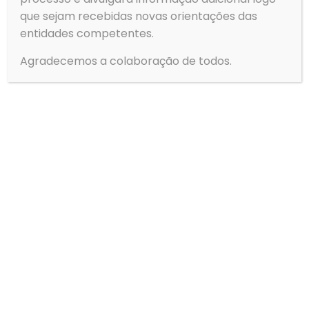
que sejam recebidas novas orientações das
1
2
3
4
5
6
7
8
entidades competentes.
Next page
Agradecemos a colaboração de todos.