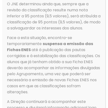
O JNE determinou ainda que, sempre que a
revisão da classificação resulte numa nota
inferior a 95 pontos (9,5 valores), será atribuída a
classificação de 95 pontos (9,5 valores), de modo
a salvaguardar os interesses dos alunos.
Face a esta situação, encontra-se
Exames finais – 9º ano
temporariamente
suspensa a emissão das
Fichas ENES
até à publicação das pautas
Exames finais – 9º ano Informação essencial, para alunos
corrigidas e à estabilização das classificações. Os
e encarregados de educação Circular informativa
alunos que já tenham obtido a sua Ficha ENES
Calendário Instalação da Aplicação Para a realização
deverão acompanhar as informações divulgadas
das provas em suporte digital,
[…]
pelo Agrupamento, uma vez que poderá ser
Ler mais
necessária a emissão de novas Fichas ENES nos
casos em que as classificações sofram
alterações.
Prev page
A Direção continuará a acompanhar este
processo e divulgará informação adicional logo