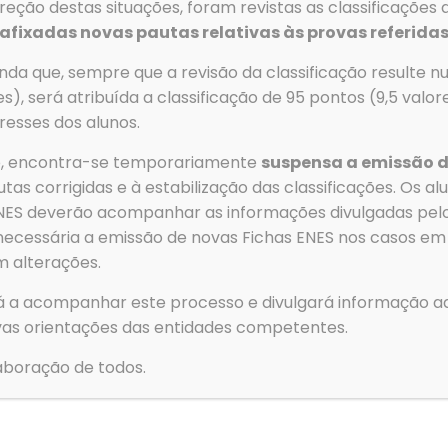
eção destas situações, foram revistas as classificações 
afixadas novas pautas relativas às provas referidas
Escolas de Ovar;
da que, sempre que a revisão da classificação resulte nu
esso do seu educando;
es), será atribuída a classificação de 95 pontos (9,5 valo
resses dos alunos.
ão de Cidadão (completo e com maiúsculas do seu educan
ão, encontra-se temporariamente
suspensa a emissão d
tas corrigidas e à estabilização das classificações. Os a
 ENES deverão acompanhar as informações divulgadas pe
necessária a emissão de novas Fichas ENES nos casos em
s
Menu
m alterações.
Telefone
→
Agrupa
á a acompanhar este processo e divulgará informação ad
Tlf: 256 581 000
e Escolas
as orientações das entidades competentes.
→
Alunos
Fax: 256 586 411
→
Serviços
Para forne
boração de todos.
para armaz
Email
→
Clubes e
essas tecn
navegação o
geral@aeovar.pt
→
Contact
consentime