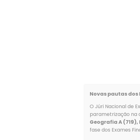
Agrupamento
De forma a tornar a comunicação Escola / Famíli
encarregados de educação.
Informamos os Encarregados de Educação que
Google Play (Android)
Novas pautas dos 
Apple Store (IOS)
O Júri Nacional de E
Para
configurar
, a aplicação deve seguir os se
parametrização na c
1. Descarregue a aplicação Inovar SIGE da Store 
Geografia A (719),
fase dos Exames Fina
2. Aceda à aplicação e selecione menu *Configu