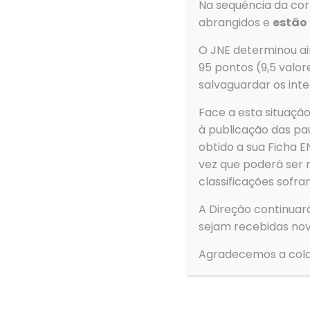
Na sequência da corr
3. Aceda a
+
para criar nova conta;
abrangidos e
estão 
4. No campo escola selecione
Agrupamento de 
O JNE determinou ain
5. No campo *Login* coloque o número de proc
95 pontos (9,5 valor
salvaguardar os inte
6. No campo *Senha* coloque o número de Cart
na plataforma Inovar Consulta).
Face a esta situaç
à publicação das pau
obtido a sua Ficha
vez que poderá ser 
Contacto
classificações sofra
Morada
A Direção continuar
Agrupamento d
sejam recebidas nov
de Ovar
Agradecemos a cola
Rua Dom Dinis
3880-307 Ovar