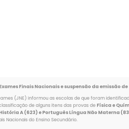
Alunos
Serviços
Recursos
Clubes e Proj
a mais célere e facilitada, temos vindo a apostar na utiliz
 as
apps Inovar SIGE
foram
atualizadas
.
Exames Finais Nacionais e suspensão da emissão de 
xames (JNE) informou as escolas de que foram identifica
guintes passos:
lassificação de alguns itens das provas de
Física e Quím
do seu telemóvel;
 História A (623) e Português Língua Não Materna (8
is Nacionais do Ensino Secundário.
rações*;