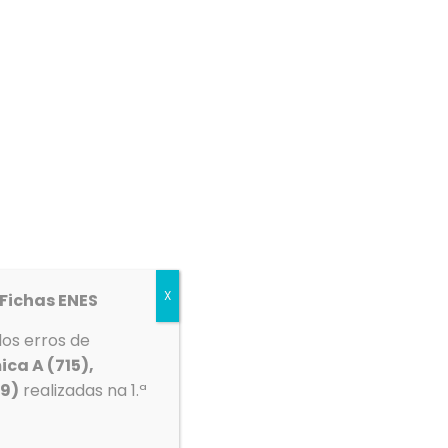
etos
Espaço Multimédia
Contactos
ação da plataforma Inovar Consulta por parte dos
X
Fichas ENES
dos erros de
ica A (715),
39)
realizadas na 1.ª