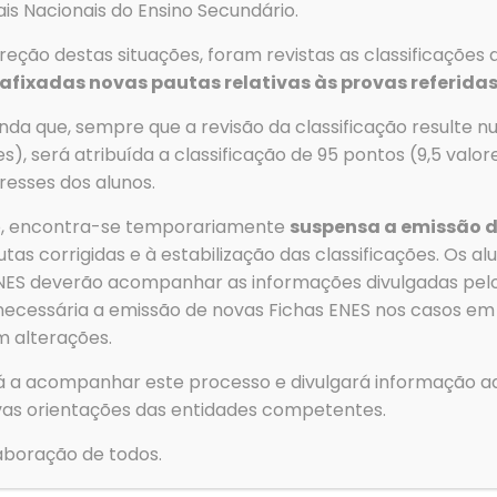
is Nacionais do Ensino Secundário.
w.manuaisescolares.pt
e registar-se.
eção destas situações, foram revistas as classificações 
m atribuídos no voucher poderão ser levantados nas escolas
afixadas novas pautas relativas às provas referidas
r-se acompanhar do voucher impresso.
da que, sempre que a revisão da classificação resulte nu
/26)
es), será atribuída a classificação de 95 pontos (9,5 valo
resses dos alunos.
ão, encontra-se temporariamente
suspensa a emissão d
tas corrigidas e à estabilização das classificações. Os a
 ENES deverão acompanhar as informações divulgadas pe
necessária a emissão de novas Fichas ENES nos casos em
m alterações.
s
Menu
á a acompanhar este processo e divulgará informação ad
as orientações das entidades competentes.
Telefone
→
Agrupa
Tlf: 256 581 000
e Escolas
boração de todos.
→
Alunos
Fax: 256 586 411
→
Serviços
Para forne