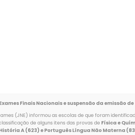
Alunos
Serviços
Recursos
Clubes e Proj
Manuais Escolares Gratuitos:
 dos manuais escolares gratuitos, deverão inscrever-se n
escolares.pt
esta iniciativa nos anos letivos anteriores não necessita
AIS ESCOLARES
Exames Finais Nacionais e suspensão da emissão de 
s alunos do 1.º CEB (1.º ao 4.º) e 9.º ano – a partir de
28 de 
xames (JNE) informou as escolas de que foram identifica
 alunos dos 5.º; 6.º; 7.º; e 8. º anos – a partir de
4 de agos
lassificação de alguns itens das provas de
Física e Quím
 História A (623) e Português Língua Não Materna (8
s alunos dos 10.º, 11.º e 12.º anos e outras ofertas formativa