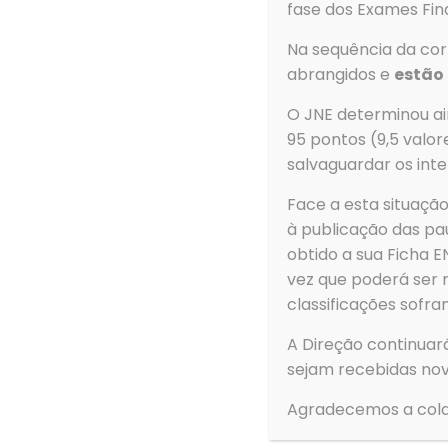
fase dos Exames Fina
Em qualquer dos casos, deve aceder ao sítio
ww
Na sequência da corr
Observação
: Os manuais reutilizados que seja
abrangidos e
estão 
2025
.
Os Encarregados de Educação devem faze
O JNE determinou ain
Lista dos manuais escolares adotados (2025
95 pontos (9,5 valor
salvaguardar os inte
1º ciclo do ensino básico
2º ciclo do ensino básico
(ADS)
Face a esta situaç
à publicação das pau
3º ciclo do ensino básico e secundário
(JMF)
obtido a sua Ficha
vez que poderá ser 
classificações sofra
Contacto
A Direção continuar
sejam recebidas nov
Morada
Agrupamento d
Agradecemos a cola
de Ovar