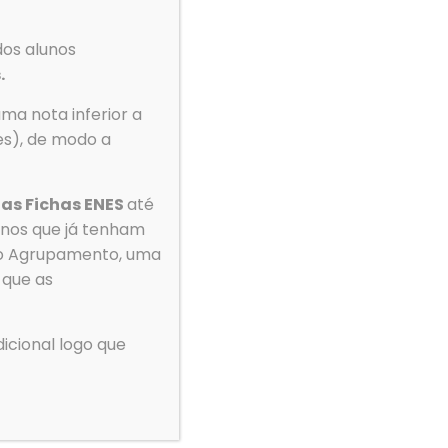
dos alunos
 de frequência a partir do dia
3 de setembro de
.
ma nota inferior a
res), de modo a
as Fichas ENES
até
lunos que já tenham
lo Agrupamento, uma
 que as
Tempo
icional logo que
mento
Gerir o Consentimento de Cookies
Ovar
cer as melhores experiências, usamos tecnologias como cookies