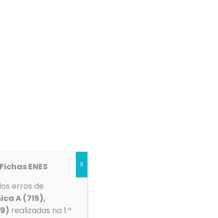
etos
Espaço Multimédia
Contactos
a plataforma MEGA (Manuais Escolares
m de efetuar novo registo na plataforma. Devem
X
Fichas ENES
julho
;
dos erros de
to
;
ica A (715),
39)
realizadas na 1.ª
s – a partir de
11 de agosto
.