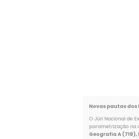
Agrupamento
Informações relativas à plataforma MEGA – 
Para os encarregados de educação beneficiarem
Gratuitos), disponível no endereço
www.manuais
Os Encarregados de Educação que beneficiaram d
aceder com os dados do ano letivo anterior.
ACESSO AOS VOUCHERS RELATIVOS AOS MANU
Novas pautas dos 
Terá início a emissão de vouchers relativos ao
O Júri Nacional de E
Terá início a emissão de vouchers relativos aos
parametrização na c
Geografia A (719),
Terá início a emissão de vouchers relativos ao