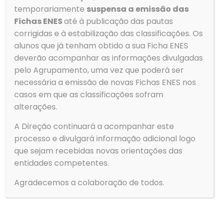
temporariamente
suspensa a emissão das
Fichas ENES
até à publicação das pautas
Menu
corrigidas e à estabilização das classificações. Os
alunos que já tenham obtido a sua Ficha ENES
→
Agrupamento
deverão acompanhar as informações divulgadas
→
Alunos
pelo Agrupamento, uma vez que poderá ser
→
Serviços
necessária a emissão de novas Fichas ENES nos
→
Clubes e Projetos
casos em que as classificações sofram
→
Contactos
alterações.
→
Política de Privacidade
A Direção continuará a acompanhar este
Gerir o Consentimento de
→
Livro de Reclamações
processo e divulgará informação adicional logo
Cookies
que sejam recebidas novas orientações das
Para fornecer as melhores experiências, usamos tecnologias
entidades competentes.
como cookies para armazenar e/ou aceder a informações do
Tempo
dispositivo. Consentir com essas tecnologias nos permitirá
Agradecemos a colaboração de todos.
processar dados, como comportamento de navegação ou IDs
exclusivos neste site. Não consentir ou retirar o consentimento
Ovar
pode afetar negativamante certos recursos e funções.