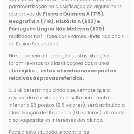
parametrização na classificação de alguns itens
das provas de
Física e Química A (715),
Geografia A (719), História A (623) e
Português Língua Não Materna (839)
realizadas na 1.ª fase dos Exames Finais Nacionais
Contactos
do Ensino Secundário.
Morada
Agrupamento de Escolas de Ovar
Na sequência da correção destas situações,
Rua Dom Dinis
foram revistas as classificações dos alunos
3880-307 Ovar
abrangidos e
estão afixadas novas pautas
relativas às provas referidas.
O JNE determinou ainda que, sempre que a
revisão da classificação resulte numa nota
Telefone
inferior a 95 pontos (9,5 valores), será atribuída a
Tlf: 256 581 000
classificação de 95 pontos (9,5 valores), de modo
Fax: 256 586 411
a salvaguardar os interesses dos alunos.
Email
geral@aeovar.pt
Face a esta situação, encontra-se