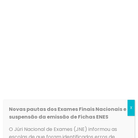
Procedimento Concursal
Lista final de seleção –
Link
X
Novas pautas dos Exames Finais Nacionais e
suspensão da emissão de Fichas ENES
O Júri Nacional de Exames (JNE) informou as
escolas de que foram identificados erros de