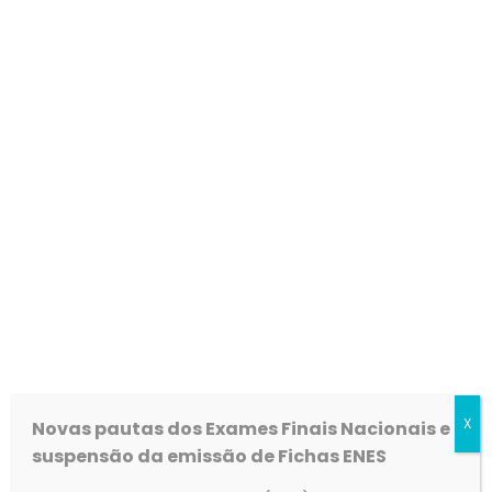
Procedimento concursal – Técnico Superior
Psicólogo
Publicação da Lista Final de Admitidos e não Admitidos
após Audiência de Interessados
LINK
X
Novas pautas dos Exames Finais Nacionais e
suspensão da emissão de Fichas ENES