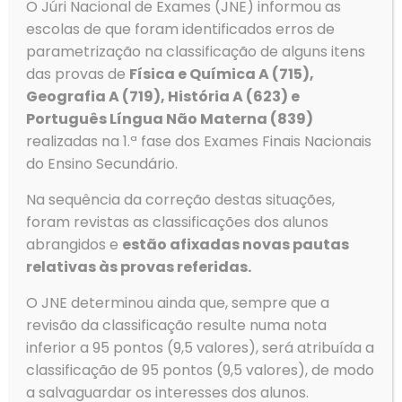
O Júri Nacional de Exames (JNE) informou as
escolas de que foram identificados erros de
parametrização na classificação de alguns itens
das provas de
Física e Química A (715),
Geografia A (719), História A (623) e
Português Língua Não Materna (839)
realizadas na 1.ª fase dos Exames Finais Nacionais
do Ensino Secundário.
Contactos
Na sequência da correção destas situações,
Morada
foram revistas as classificações dos alunos
Agrupamento de Escolas de Ovar
Rua Dom Dinis
abrangidos e
estão afixadas novas pautas
3880-307 Ovar
relativas às provas referidas.
O JNE determinou ainda que, sempre que a
revisão da classificação resulte numa nota
inferior a 95 pontos (9,5 valores), será atribuída a
classificação de 95 pontos (9,5 valores), de modo
Telefone
Tlf: 256 581 000
a salvaguardar os interesses dos alunos.