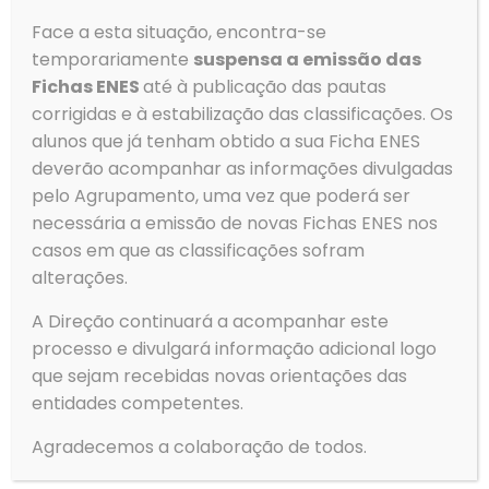
Fax: 256 586 411
Face a esta situação, encontra-se
Email
temporariamente
suspensa a emissão das
geral@aeovar.pt
Fichas ENES
até à publicação das pautas
corrigidas e à estabilização das classificações. Os
alunos que já tenham obtido a sua Ficha ENES
Menu
deverão acompanhar as informações divulgadas
→
Agrupamento
pelo Agrupamento, uma vez que poderá ser
→
Alunos
necessária a emissão de novas Fichas ENES nos
→
Serviços
casos em que as classificações sofram
alterações.
→
Clubes e Projetos
→
Contactos
A Direção continuará a acompanhar este
→
Política de Privacidade
processo e divulgará informação adicional logo
Gerir o Consentimento de
→
Livro de Reclamações
que sejam recebidas novas orientações das
Cookies
entidades competentes.
Para fornecer as melhores experiências, usamos tecnologias
Agradecemos a colaboração de todos.
como cookies para armazenar e/ou aceder a informações do
Tempo
dispositivo. Consentir com essas tecnologias nos permitirá