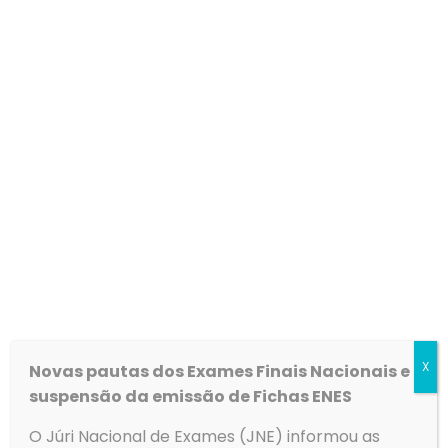
Procedimento concursal – Assistente Social
Lista dos candidatos admitidos/não admitidos
LINK
X
Novas pautas dos Exames Finais Nacionais e
suspensão da emissão de Fichas ENES
O Júri Nacional de Exames (JNE) informou as