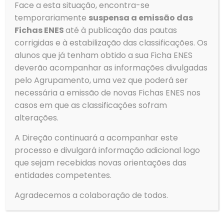
Face a esta situação, encontra-se
geral@aeovar.pt
temporariamente
suspensa a emissão das
Fichas ENES
até à publicação das pautas
corrigidas e à estabilização das classificações. Os
Menu
alunos que já tenham obtido a sua Ficha ENES
→
Agrupamento
deverão acompanhar as informações divulgadas
pelo Agrupamento, uma vez que poderá ser
→
Alunos
necessária a emissão de novas Fichas ENES nos
→
Serviços
casos em que as classificações sofram
→
Clubes e Projetos
alterações.
→
Contactos
A Direção continuará a acompanhar este
→
Política de Privacidade
processo e divulgará informação adicional logo
Gerir o Consentimento de
→
Livro de Reclamações
Cookies
que sejam recebidas novas orientações das
entidades competentes.
Para fornecer as melhores experiências, usamos tecnologias
como cookies para armazenar e/ou aceder a informações do
Tempo
Agradecemos a colaboração de todos.
dispositivo. Consentir com essas tecnologias nos permitirá
processar dados, como comportamento de navegação ou IDs
exclusivos neste site. Não consentir ou retirar o consentimento