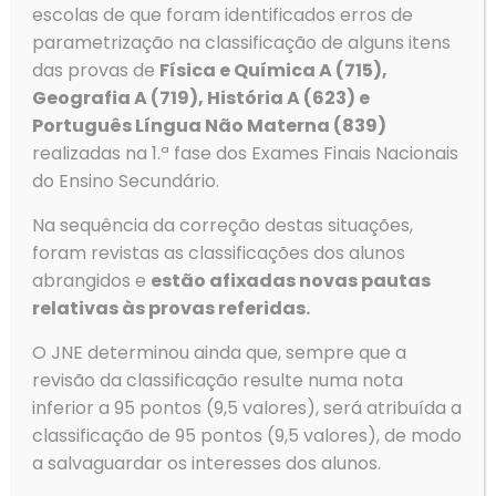
escolas de que foram identificados erros de
parametrização na classificação de alguns itens
das provas de
Física e Química A (715),
Geografia A (719), História A (623) e
Português Língua Não Materna (839)
realizadas na 1.ª fase dos Exames Finais Nacionais
Contactos
do Ensino Secundário.
Morada
Na sequência da correção destas situações,
Agrupamento de Escolas de Ovar
foram revistas as classificações dos alunos
Rua Dom Dinis
3880-307 Ovar
abrangidos e
estão afixadas novas pautas
relativas às provas referidas.
O JNE determinou ainda que, sempre que a
revisão da classificação resulte numa nota
inferior a 95 pontos (9,5 valores), será atribuída a
Telefone
classificação de 95 pontos (9,5 valores), de modo
Tlf: 256 581 000
Fax: 256 586 411
a salvaguardar os interesses dos alunos.
Email