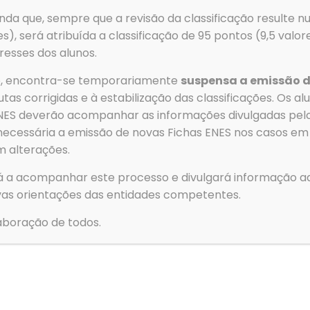
Email
→
Clubes e
da que, sempre que a revisão da classificação resulte nu
geral@aeovar.pt
→
Contact
es), será atribuída a classificação de 95 pontos (9,5 valo
resses dos alunos.
→
Política
→
Livro d
ão, encontra-se temporariamente
suspensa a emissão d
tas corrigidas e à estabilização das classificações. Os a
 ENES deverão acompanhar as informações divulgadas pe
necessária a emissão de novas Fichas ENES nos casos em
© 2026 Agrupamento de Escolas de Ovar. All Rights Reserved
m alterações.
á a acompanhar este processo e divulgará informação ad
Para forne
as orientações das entidades competentes.
para armaz
essas tecn
boração de todos.
navegação o
consentime
Funcion
Estatíst