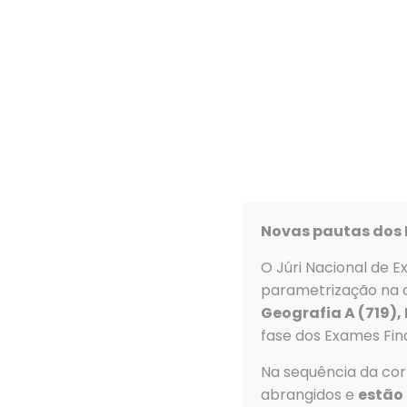
Agrupamento
Contratação de escola
Lista de Candidatos (25 horas) –
Link
Novas pautas dos 
O Júri Nacional de E
Contacto
parametrização na c
Geografia A (719),
Morada
fase dos Exames Fina
Agrupamento d
Na sequência da corr
de Ovar
abrangidos e
estão 
Rua Dom Dinis