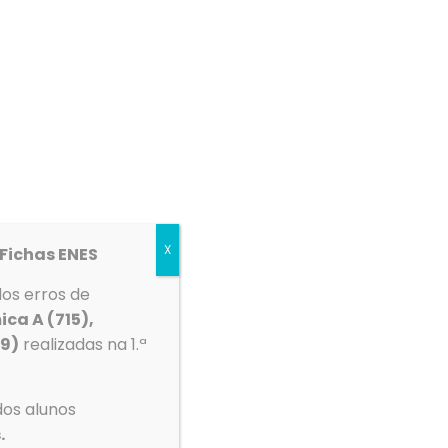
etos
Espaço Multimédia
Contactos
X
Fichas ENES
dos erros de
Tempo
ica A (715),
39)
realizadas na 1.ª
mento
Ovar
dos alunos
.
°C