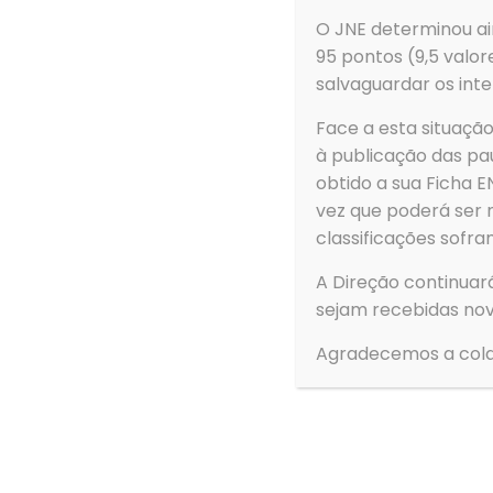
3880-307 Ovar
O JNE determinou ain
95 pontos (9,5 valor
salvaguardar os inte
Face a esta situaç
à publicação das pau
obtido a sua Ficha
vez que poderá ser 
classificações sofra
A Direção continuar
sejam recebidas nov
Agradecemos a cola