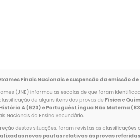
Alunos
Serviços
Recursos
Clubes e Proj
Exames Finais Nacionais e suspensão da emissão de 
xames (JNE) informou as escolas de que foram identifica
s
Menu
lassificação de alguns itens das provas de
Física e Quím
 História A (623) e Português Língua Não Materna (8
Telefone
→
Agrupa
is Nacionais do Ensino Secundário.
Tlf: 256 581 000
e Escolas
→
Alunos
eção destas situações, foram revistas as classificações 
Fax: 256 586 411
→
Serviços
afixadas novas pautas relativas às provas referidas