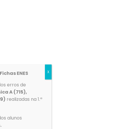
etos
Espaço Multimédia
Contactos
X
Fichas ENES
dos erros de
Tempo
ica A (715),
39)
realizadas na 1.ª
mento
Ovar
dos alunos
.
°C