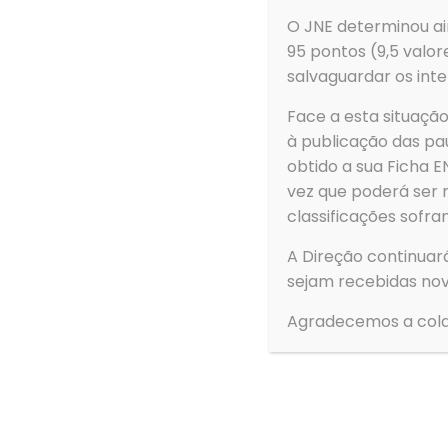
3880-307 Ovar
O JNE determinou ain
95 pontos (9,5 valor
salvaguardar os inte
Face a esta situaç
à publicação das pau
obtido a sua Ficha
vez que poderá ser 
classificações sofra
A Direção continuar
sejam recebidas nov
Agradecemos a cola