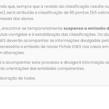
Email
→
Clubes e
da que, sempre que a revisão da classificação resulte nu
geral@aeovar.pt
→
Contact
es), será atribuída a classificação de 95 pontos (9,5 valo
resses dos alunos.
→
Política
→
Livro d
ão, encontra-se temporariamente
suspensa a emissão d
tas corrigidas e à estabilização das classificações. Os a
 ENES deverão acompanhar as informações divulgadas pe
necessária a emissão de novas Fichas ENES nos casos em
© 2026 Agrupamento de Escolas de Ovar. All Rights Reserved
m alterações.
á a acompanhar este processo e divulgará informação ad
Para forne
as orientações das entidades competentes.
para armaz
essas tecn
boração de todos.
navegação o
consentime
Funcion
Estatíst