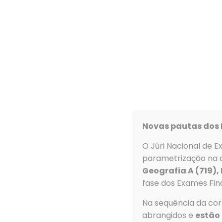
Agrupamento
Contratação de escola
Lista de Candidatos (14 horas) –
Link
Novas pautas dos 
O Júri Nacional de E
Contacto
parametrização na c
Geografia A (719),
Morada
fase dos Exames Fina
Agrupamento d
Na sequência da corr
de Ovar
abrangidos e
estão 
Rua Dom Dinis