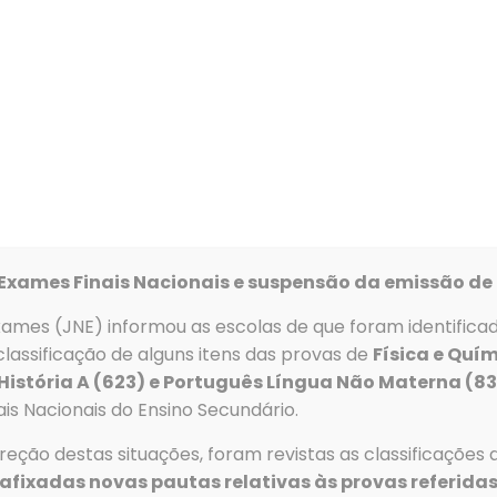
Alunos
Serviços
Recursos
Clubes e Proj
Exames Finais Nacionais e suspensão da emissão de 
xames (JNE) informou as escolas de que foram identifica
s
Menu
lassificação de alguns itens das provas de
Física e Quím
 História A (623) e Português Língua Não Materna (8
Telefone
→
Agrupa
is Nacionais do Ensino Secundário.
Tlf: 256 581 000
e Escolas
→
Alunos
eção destas situações, foram revistas as classificações 
Fax: 256 586 411
→
Serviços
afixadas novas pautas relativas às provas referidas