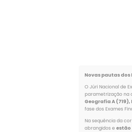
Agrupamento
Procedimento Concursal
Lista de admitidos –
Link
Novas pautas dos 
O Júri Nacional de E
Contacto
parametrização na c
Geografia A (719),
Morada
fase dos Exames Fina
Agrupamento d
Na sequência da corr
de Ovar
abrangidos e
estão 
Rua Dom Dinis