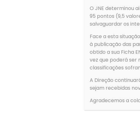
3880-307 Ovar
O JNE determinou ain
95 pontos (9,5 valor
salvaguardar os inte
Face a esta situaç
à publicação das pau
obtido a sua Ficha
vez que poderá ser 
classificações sofra
A Direção continuar
sejam recebidas nov
Agradecemos a cola