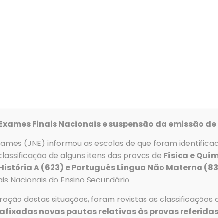
Alunos
Serviços
Recursos
Clubes e Proj
Exames Finais Nacionais e suspensão da emissão de 
xames (JNE) informou as escolas de que foram identifica
s
Menu
lassificação de alguns itens das provas de
Física e Quím
 História A (623) e Português Língua Não Materna (8
Telefone
→
Agrupa
is Nacionais do Ensino Secundário.
Tlf: 256 581 000
e Escolas
→
Alunos
eção destas situações, foram revistas as classificações 
Fax: 256 586 411
→
Serviços
afixadas novas pautas relativas às provas referidas