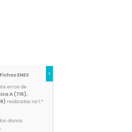
etos
Espaço Multimédia
Contactos
X
Fichas ENES
dos erros de
Tempo
ica A (715),
39)
realizadas na 1.ª
mento
Ovar
dos alunos
.
°C