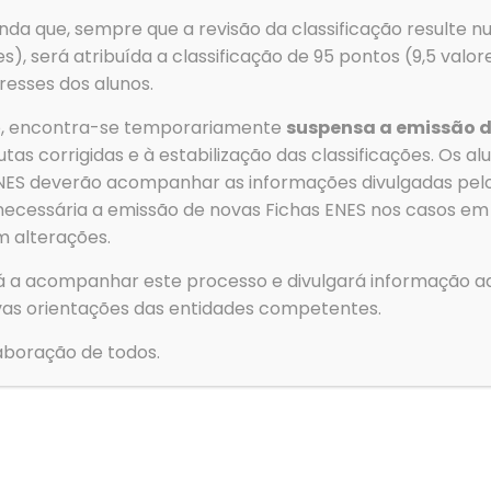
Email
→
Clubes e
da que, sempre que a revisão da classificação resulte nu
geral@aeovar.pt
→
Contact
es), será atribuída a classificação de 95 pontos (9,5 valo
resses dos alunos.
→
Política
→
Livro d
ão, encontra-se temporariamente
suspensa a emissão d
tas corrigidas e à estabilização das classificações. Os a
 ENES deverão acompanhar as informações divulgadas pe
necessária a emissão de novas Fichas ENES nos casos em
© 2026 Agrupamento de Escolas de Ovar. All Rights Reserved
m alterações.
á a acompanhar este processo e divulgará informação ad
Para forne
as orientações das entidades competentes.
para armaz
essas tecn
boração de todos.
navegação o
consentime
Funcion
Estatíst