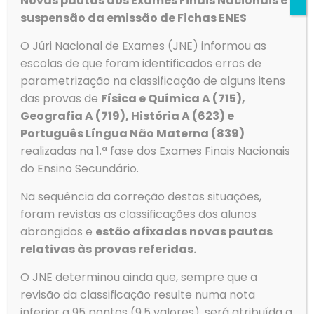
Novas pautas dos Exames Finais Nacionais e
suspensão da emissão de Fichas ENES
O Júri Nacional de Exames (JNE) informou as
escolas de que foram identificados erros de
parametrização na classificação de alguns itens
das provas de
Física e Química A (715),
Geografia A (719), História A (623) e
Português Língua Não Materna (839)
realizadas na 1.ª fase dos Exames Finais Nacionais
do Ensino Secundário.
Na sequência da correção destas situações,
foram revistas as classificações dos alunos
Contactos
abrangidos e
estão afixadas novas pautas
Morada
relativas às provas referidas.
Agrupamento de Escolas de Ovar
Rua Dom Dinis
O JNE determinou ainda que, sempre que a
3880-307 Ovar
revisão da classificação resulte numa nota
inferior a 95 pontos (9,5 valores), será atribuída a