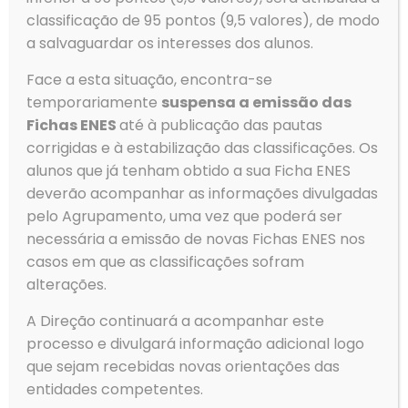
classificação de 95 pontos (9,5 valores), de modo
a salvaguardar os interesses dos alunos.
Telefone
Face a esta situação, encontra-se
Tlf: 256 581 000
temporariamente
suspensa a emissão das
Fax: 256 586 411
Fichas ENES
até à publicação das pautas
Email
corrigidas e à estabilização das classificações. Os
geral@aeovar.pt
alunos que já tenham obtido a sua Ficha ENES
deverão acompanhar as informações divulgadas
pelo Agrupamento, uma vez que poderá ser
Menu
necessária a emissão de novas Fichas ENES nos
→
Agrupamento
casos em que as classificações sofram
alterações.
→
Alunos
→
Serviços
A Direção continuará a acompanhar este
→
Clubes e Projetos
processo e divulgará informação adicional logo
→
Contactos
que sejam recebidas novas orientações das
entidades competentes.
→
Política de Privacidade