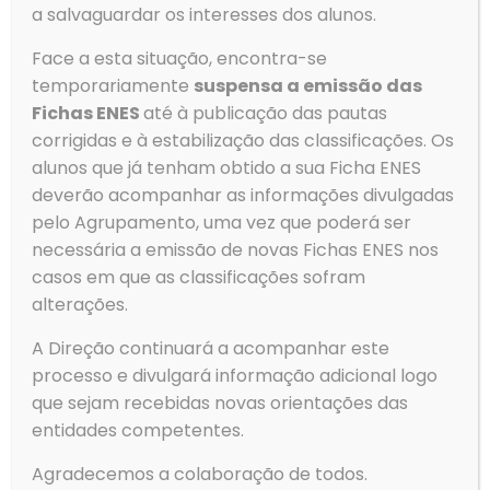
estão medicina, enfermagem, engenharia informática,
a salvaguardar os interesses dos alunos.
educação básica, química, física, dança, música e
terapia da fala.
Face a esta situação, encontra-se
Considerações Finais
temporariamente
suspensa a emissão das
Fichas ENES
até à publicação das pautas
O processo de ingresso no Ensino Superior pode variar
corrigidas e à estabilização das classificações. Os
conforme a instituição e o curso a que se pretende
alunos que já tenham obtido a sua Ficha ENES
candidatar. É importante realizar uma pesquisa
detalhada e frequente nos sites das instituições de
deverão acompanhar as informações divulgadas
interesse.
pelo Agrupamento, uma vez que poderá ser
Este guia prático é baseado nas informações
necessária a emissão de novas Fichas ENES nos
divulgadas pela DGES e visa fornecer uma orientação
casos em que as classificações sofram
clara para todos os candidatos.
alterações.
Prepara-te bem e boa sorte na tua candidatura
ao Ensino Superior.
A Direção continuará a acompanhar este
processo e divulgará informação adicional logo
que sejam recebidas novas orientações das
entidades competentes.
Agradecemos a colaboração de todos.