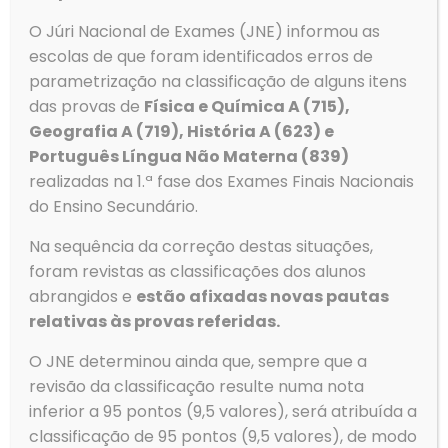
perder o direito à bolsa, estabelecendo como
O Júri Nacional de Exames (JNE) informou as
máximo 14 salários mínimos por ano.
escolas de que foram identificados erros de
Apoio ao alojamento para estudantes deslocados
parametrização na classificação de alguns itens
sem bolsa, correspondente a 50% do valor do
complemento atribuído a bolseiros.
das provas de
Física e Química A (715),
Geografia A (719), História A (623) e
Alargamento da atribuição de bolsas aos
estudantes dos Cursos Técnicos Superiores
Português Língua Não Materna (839)
Profissionais, desde que cumpram os critérios
realizadas na 1.ª fase dos Exames Finais Nacionais
exigidos.
do Ensino Secundário.
Atualização dos valores limites dos complementos
de alojamento face ao ano letivo anterior, em linha
Na sequência da correção destas situações,
com a evolução do Indexante de Apoios Sociais.
foram revistas as classificações dos alunos
Além disso, o programa + Aulas + Sucesso, divulgado a
abrangidos e
estão afixadas novas pautas
14 de junho, inclui a atribuição de 2.000 bolsas anuais
relativas às provas referidas.
para cursos na área de ensino.
Cursos com Menor Taxa de Desemprego
O JNE determinou ainda que, sempre que a
revisão da classificação resulte numa nota
Segundo dados recentes do portal Infocursos, existem
inferior a 95 pontos (9,5 valores), será atribuída a
45 cursos superiores com zero desempregados
classificação de 95 pontos (9,5 valores), de modo
registados. Entre os cursos com emprego garantido