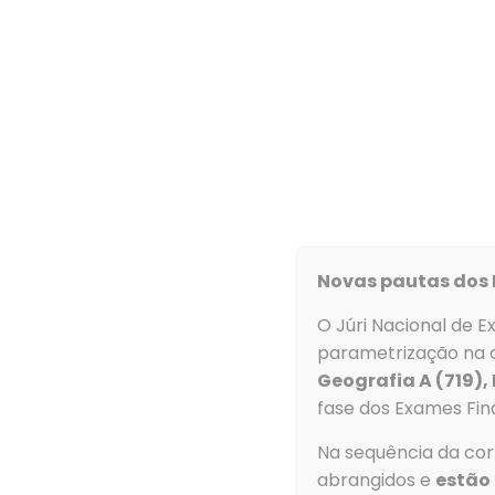
Agrupamento
Concurso
para a contratação de Assistentes O
Ata da reunião do júri referente à classificação
Documento –
Ata nº 5
Novas pautas dos 
O Júri Nacional de E
parametrização na c
Geografia A (719),
Contacto
fase dos Exames Fina
Morada
Na sequência da corr
Agrupamento d
abrangidos e
estão 