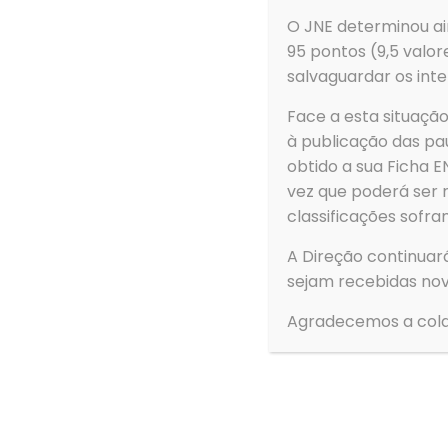
de Ovar
O JNE determinou ain
Rua Dom Dinis
95 pontos (9,5 valor
3880-307 Ovar
salvaguardar os inte
Face a esta situaç
à publicação das pau
obtido a sua Ficha
vez que poderá ser 
classificações sofra
A Direção continuar
sejam recebidas nov
Agradecemos a cola