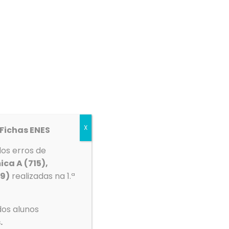
etos
Espaço Multimédia
Contactos
X
Fichas ENES
dos erros de
ica A (715),
39)
realizadas na 1.ª
Tempo
mento
dos alunos
Ovar
.