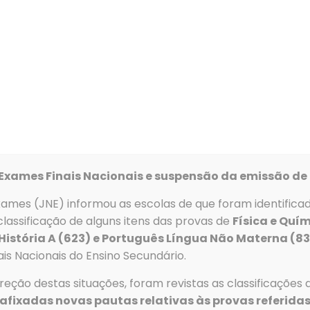
Alunos
Serviços
Recursos
Clubes e Proj
peracionais
 da prova de conhecimentos e avaliação curricular.
Exames Finais Nacionais e suspensão da emissão de 
xames (JNE) informou as escolas de que foram identifica
lassificação de alguns itens das provas de
Física e Quím
 História A (623) e Português Língua Não Materna (8
s
Menu
is Nacionais do Ensino Secundário.
Telefone
→
Agrupa
eção destas situações, foram revistas as classificações 
Tlf: 256 581 000
e Escolas
→
Alunos
afixadas novas pautas relativas às provas referidas