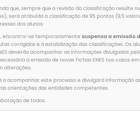
Fax: 256 586 411
→
Serviços
da que, sempre que a revisão da classificação resulte nu
Email
→
Clubes e
es), será atribuída a classificação de 95 pontos (9,5 valo
resses dos alunos.
geral@aeovar.pt
→
Contact
→
Política
ão, encontra-se temporariamente
suspensa a emissão d
tas corrigidas e à estabilização das classificações. Os a
→
Livro d
 ENES deverão acompanhar as informações divulgadas pe
necessária a emissão de novas Fichas ENES nos casos em
m alterações.
© 2026 Agrupamento de Escolas de Ovar. All Rights Reserved
á a acompanhar este processo e divulgará informação ad
Para forne
as orientações das entidades competentes.
para armaz
essas tecn
boração de todos.
navegação o
consentime
Funcion
Estatíst