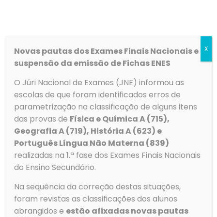
sempre que possível, alternativas para os seus
educandos, caso se verifique a necessidade.
Agradecemos a compreensão e a colaboração de
todos.
X
Novas pautas dos Exames Finais Nacionais e
Com os melhores cumprimentos,
suspensão da emissão de Fichas ENES
O Diretor
O Júri Nacional de Exames (JNE) informou as
escolas de que foram identificados erros de
parametrização na classificação de alguns itens
das provas de
Física e Química A (715),
Geografia A (719), História A (623) e
Português Língua Não Materna (839)
realizadas na 1.ª fase dos Exames Finais Nacionais
do Ensino Secundário.
Na sequência da correção destas situações,
foram revistas as classificações dos alunos
abrangidos e
estão afixadas novas pautas