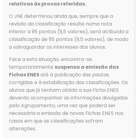
relativas às provas referidas.
O JNE determinou ainda que, sempre que a
Contactos
revisão da classificação resulte numa nota
inferior a 95 pontos (9,5 valores), será atribuída a
Morada
classificação de 95 pontos (9,5 valores), de modo
Agrupamento de Escolas de Ovar
Rua Dom Dinis
a salvaguardar os interesses dos alunos.
3880-307 Ovar
Face a esta situação, encontra-se
temporariamente
suspensa a emissão das
Fichas ENES
até à publicação das pautas
corrigidas e à estabilização das classificações. Os
Telefone
alunos que já tenham obtido a sua Ficha ENES
Tlf: 256 581 000
deverão acompanhar as informações divulgadas
Fax: 256 586 411
pelo Agrupamento, uma vez que poderá ser
Email
necessária a emissão de novas Fichas ENES nos
geral@aeovar.pt
casos em que as classificações sofram
alterações.